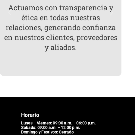
Actuamos con transparencia y
Pon
ética en todas nuestras
de n
relaciones, generando confianza
en nuestros clientes, proveedores
s
y aliados.
Horario
Lunes – Viernes:
09:00 a.m.
–
06:00 p.m.
Sábado:
09:00 a.m.
–
12:00 p.m.
Domingo y Festivos:
Cerrado