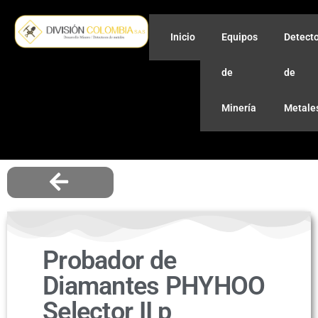
Inicio
Equipos
Detect
de
de
Minería
Metale
Probador de
Diamantes PHYHOO
Selector II p