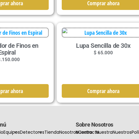
Comprar ahora
prar ahora
dor de Finos en
Lupa Sencilla de 30x
Espiral
$
65.000
.150.000
prar ahora
Comprar ahora
nú
Sobre Nosotros
io
Equipos
Detectores
Tienda
Nosotros
Nuestro
Contacto
Nuestra
Nuestros
Pol