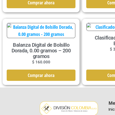
Comprar ahora
Com
Clasifica
Balanza Digital de Bolsillo
$
3
Dorada, 0.00 gramos – 200
gramos
$
160.000
Comprar ahora
Com
Me
Inic