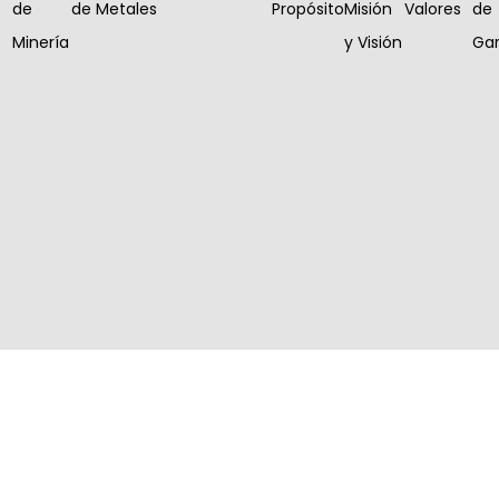
de
de Metales
Propósito
Misión
Valores
de
Minería
y Visión
Gar