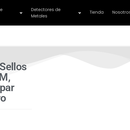
de
Detectores de
Tienda
Nosotro
Metales
Sellos
MM,
mpar
ro