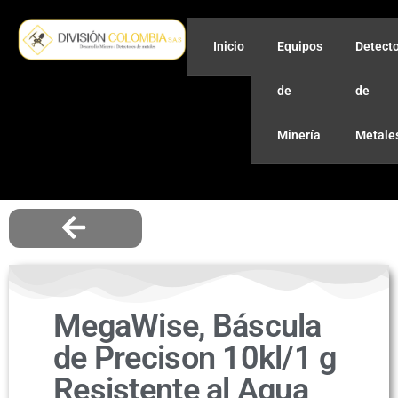
Inicio
Equipos
Detect
de
de
Minería
Metale
MegaWise, Báscula
de Precison 10kl/1 g
Resistente al Agua