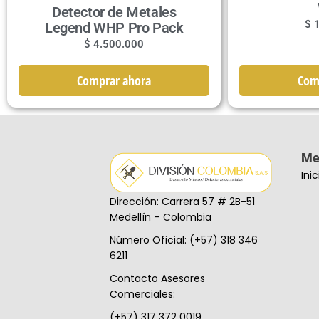
Detector de Metales
$
1
Legend WHP Pro Pack
$
4.500.000
Comprar ahora
Com
Me
Inic
Dirección: Carrera 57 # 2B-51
Medellín – Colombia
Número Oficial: (+57) 318 346
6211
Contacto Asesores
Comerciales:
(+57) 317 372 0019