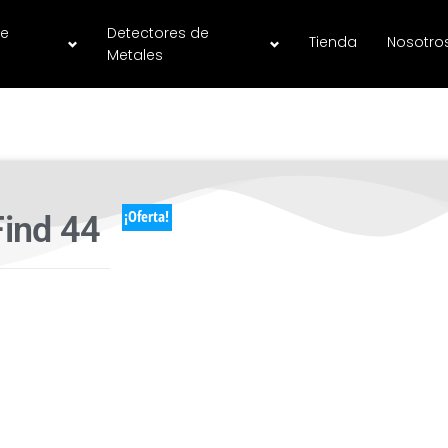
de
Detectores de
Tienda
Nosotro
Metales
¡Oferta!
Find 44