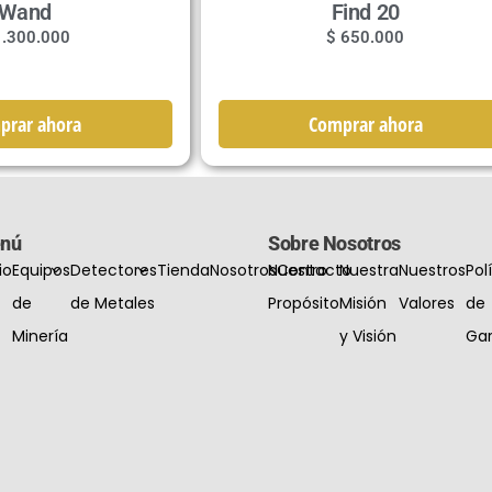
Wand
Find 20
.300.000
$
650.000
prar ahora
Comprar ahora
nú
Sobre Nosotros
io
Equipos
Detectores
Tienda
Nosotros
Nuestro
Contacto
Nuestra
Nuestros
Pol
de
de Metales
Propósito
Misión
Valores
de
Minería
y Visión
Gar